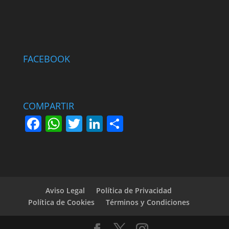
FACEBOOK
COMPARTIR
F
W
T
Li
S
a
h
w
n
h
c
at
itt
k
ar
e
s
er
e
e
b
A
dI
Aviso Legal
Política de Privacidad
o
p
n
Política de Cookies
Términos y Condiciones
o
p