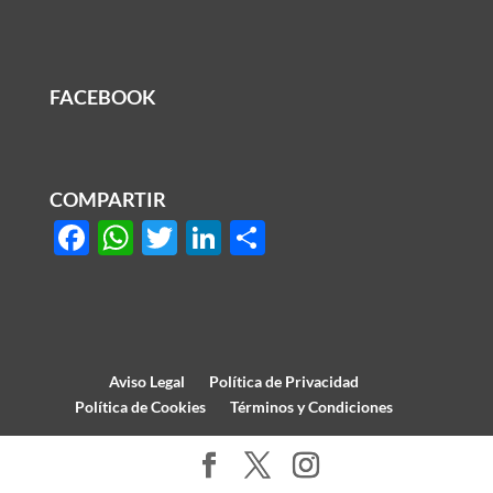
FACEBOOK
COMPARTIR
F
W
T
Li
S
ac
h
w
n
h
e
at
itt
k
ar
b
s
er
e
e
o
A
dI
Aviso Legal
Política de Privacidad
o
p
n
Política de Cookies
Términos y Condiciones
k
p